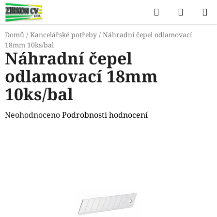
Přejít
Hledat
NÁKUP
na
KOŠÍK
obsah
Domů
/
Kancelářské potřeby
/
Náhradní čepel odlamovací
18mm 10ks/bal
Náhradní čepel
odlamovací 18mm
10ks/bal
Průměrné
Neohodnoceno
Podrobnosti hodnocení
hodnocení
produktu
je
0,0
z
5
hvězdiček.