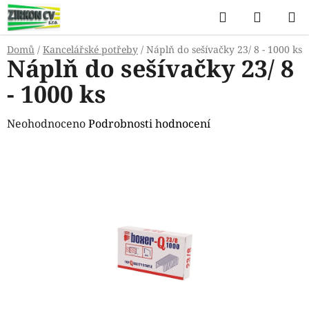
Přejít
Hledat
NÁKUP
na
KOŠÍK
obsah
Domů
/
Kancelářské potřeby
/
Náplň do sešívačky 23/ 8 - 1000 ks
Náplň do sešívačky 23/ 8
- 1000 ks
Průměrné
Neohodnoceno
Podrobnosti hodnocení
hodnocení
produktu
je
0,0
z
5
hvězdiček.