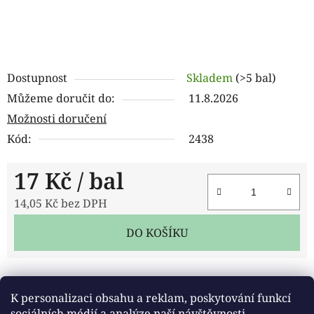
Dostupnost
Skladem
(>5 bal)
Můžeme doručit do:
11.8.2026
Možnosti doručení
Kód:
2438
17 Kč
/ bal
14,05 Kč bez DPH
Měrná cena:
DO KOŠÍKU
Tisk
Zeptat se
Sdílet
K personalizaci obsahu a reklam, poskytování funkcí
sociálních médií a analýze naší návštěvnosti