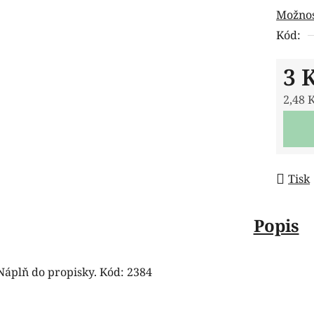
Možnos
z
Kód:
5
hvězdi
3 
2,48 
Měrná
Tisk
Popis
Náplň do propisky. Kód: 2384