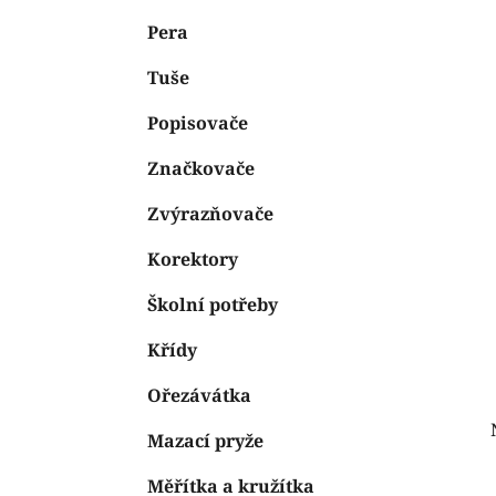
e
n
Pera
í
p
Tuše
a
n
Popisovače
e
Značkovače
l
Zvýrazňovače
Korektory
Školní potřeby
Křídy
Ořezávátka
Mazací pryže
Měřítka a kružítka