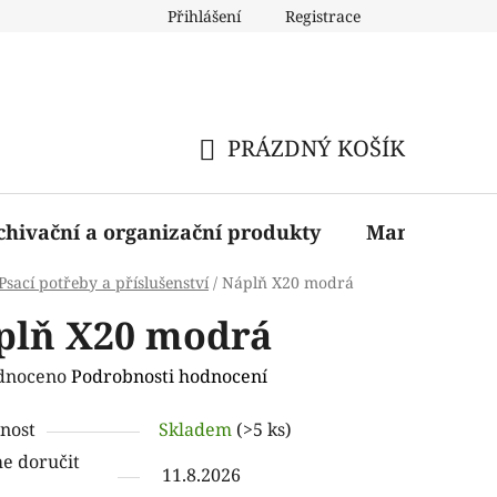
Přihlášení
Registrace
PRÁZDNÝ KOŠÍK
NÁKUPNÍ
KOŠÍK
chivační a organizační produkty
Manažerské 
Psací potřeby a příslušenství
/
Náplň X20 modrá
plň X20 modrá
rné
dnoceno
Podrobnosti hodnocení
ení
nost
Skladem
(>5 ks)
tu
 doručit
11.8.2026