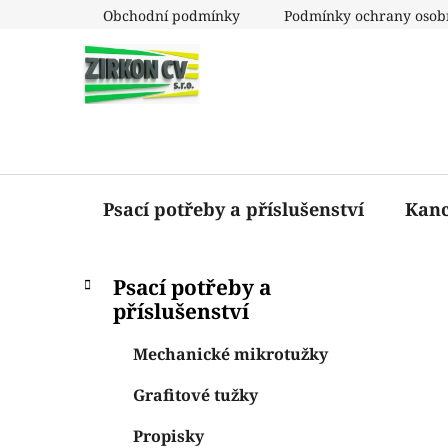
Přejít
Obchodní podmínky
Podmínky ochrany osob
na
obsah
Psací potřeby a příslušenství
Kanc
P
K
Přeskočit
Psací potřeby a
a
o
kategorie
příslušenství
t
s
e
t
Mechanické mikrotužky
g
r
o
Grafitové tužky
a
r
i
n
Propisky