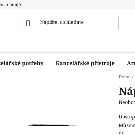
ních údajů
elářské potřeby
Kancelářské přístroje
Ar
Domů
/
Ná
Průmě
Neoho
hodnoc
Dostup
produk
Můžeme
je
do:
0,0