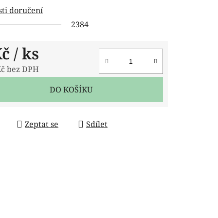
ti doručení
2384
ček.
Kč
/ ks
Kč bez DPH
 cena:
DO KOŠÍKU
Zeptat se
Sdílet