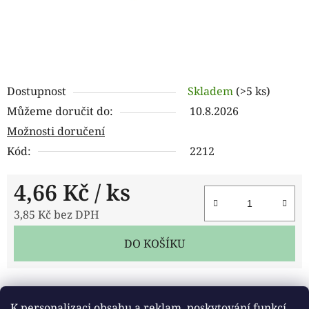
Dostupnost
Skladem
(>5 ks)
Můžeme doručit do:
10.8.2026
Možnosti doručení
Kód:
2212
4,66 Kč
/ ks
3,85 Kč bez DPH
Měrná cena:
DO KOŠÍKU
Tisk
Zeptat se
Sdílet
K personalizaci obsahu a reklam, poskytování funkcí