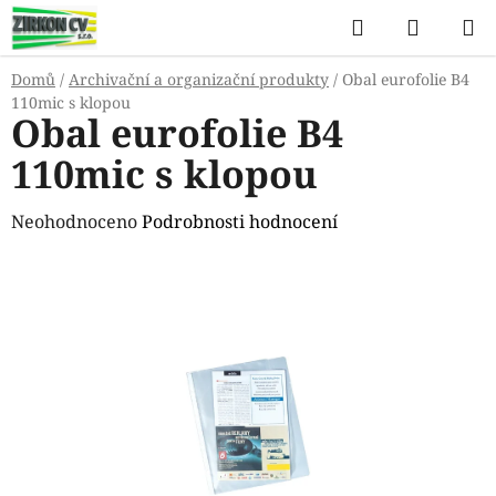
Přejít
Hledat
NÁKUP
na
KOŠÍK
obsah
Domů
/
Archivační a organizační produkty
/
Obal eurofolie B4
110mic s klopou
Obal eurofolie B4
110mic s klopou
Průměrné
Neohodnoceno
Podrobnosti hodnocení
hodnocení
produktu
je
0,0
z
5
hvězdiček.