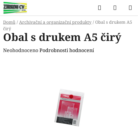
Přejít
Hledat
NÁKUP
na
KOŠÍK
obsah
Domů
/
Archivační a organizační produkty
/
Obal s drukem A5
čirý
Obal s drukem A5 čirý
Průměrné
Neohodnoceno
Podrobnosti hodnocení
hodnocení
produktu
je
0,0
z
5
hvězdiček.