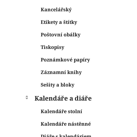
Kancelářský
Etikety a štítky
Poštovní obálky
Tiskopisy
Poznámkové papíry
Záznamní knihy
Sešity a bloky
Kalendáře a diáře
Kalendáře stolní
Kalendáře nástěnné
Diáře s kalendáriem