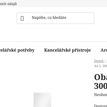
ních údajů
elářské potřeby
Kancelářské přístroje
Ar
Domů
/
A4 L 30
Oba
300
Průmě
Neoho
hodnoc
Dostup