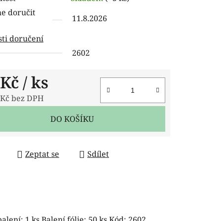
tu
 doručit
11.8.2026
ti doručení
2602
ček.
 Kč
/ ks
 Kč bez DPH
 cena:
DO KOŠÍKU
Zeptat se
Sdílet
balení: 1 ks Balení fólie: 50 ks Kód: 2602