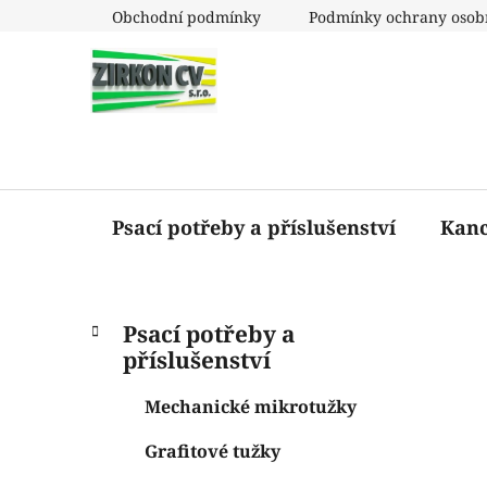
Přejít
Obchodní podmínky
Podmínky ochrany osob
na
obsah
Psací potřeby a příslušenství
Kanc
P
K
Přeskočit
Psací potřeby a
a
o
kategorie
příslušenství
t
s
e
t
Mechanické mikrotužky
g
r
o
Grafitové tužky
a
r
i