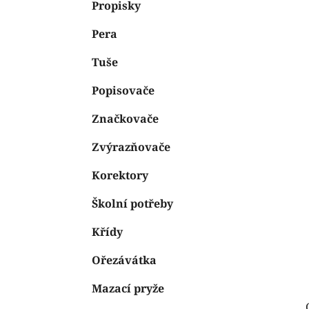
n
Propisky
e
n
Pera
í
p
Tuše
a
n
Popisovače
e
Značkovače
l
Zvýrazňovače
Korektory
Školní potřeby
Křídy
Ořezávátka
Mazací pryže