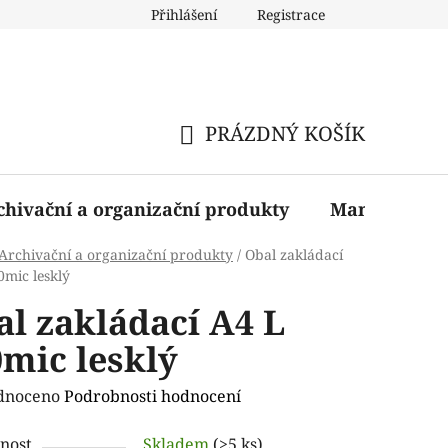
Přihlášení
Registrace
PRÁZDNÝ KOŠÍK
NÁKUPNÍ
KOŠÍK
chivační a organizační produkty
Manažerské 
Archivační a organizační produkty
/
Obal zakládací
0mic lesklý
l zakládací A4 L
mic lesklý
rné
dnoceno
Podrobnosti hodnocení
ení
nost
Skladem
(>5 ks)