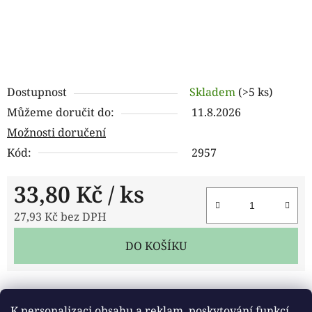
Dostupnost
Skladem
(>5 ks)
Můžeme doručit do:
11.8.2026
Možnosti doručení
Kód:
2957
33,80 Kč
/ ks
27,93 Kč bez DPH
Měrná cena:
DO KOŠÍKU
Tisk
Zeptat se
Sdílet
K personalizaci obsahu a reklam, poskytování funkcí