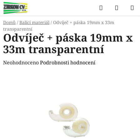
Přejít
Hledat
NÁKUP
na
KOŠÍK
obsah
Domů
/
Balící materiál
/
Odvíječ + páska 19mm x 33m
transparentní
Odvíječ + páska 19mm x
33m transparentní
Průměrné
Neohodnoceno
Podrobnosti hodnocení
hodnocení
produktu
je
0,0
z
5
hvězdiček.