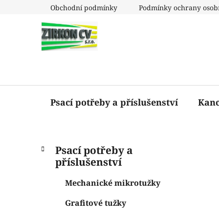
Přejít
Obchodní podmínky
Podmínky ochrany osob
na
obsah
Psací potřeby a příslušenství
Kanc
P
K
Přeskočit
Psací potřeby a
a
o
kategorie
příslušenství
t
s
e
t
Mechanické mikrotužky
g
r
o
Grafitové tužky
a
r
i