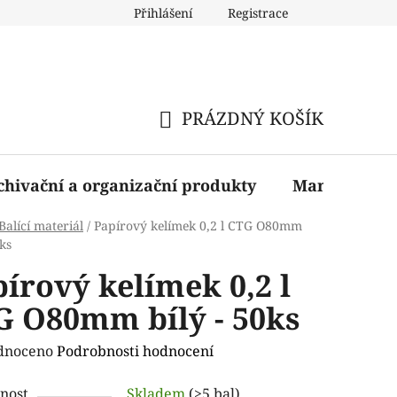
Přihlášení
Registrace
PRÁZDNÝ KOŠÍK
NÁKUPNÍ
KOŠÍK
chivační a organizační produkty
Manažerské 
Balící materiál
/
Papírový kelímek 0,2 l CTG O80mm
0ks
írový kelímek 0,2 l
G O80mm bílý - 50ks
rné
dnoceno
Podrobnosti hodnocení
ení
nost
Skladem
(>5 bal)