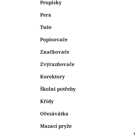
n
Propisky
e
n
Pera
í
p
Tuše
a
n
Popisovače
e
Značkovače
l
Zvýrazňovače
Korektory
Školní potřeby
Křídy
Ořezávátka
Mazací pryže