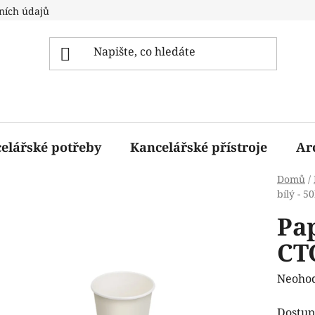
ních údajů
elářské potřeby
Kancelářské přístroje
Ar
Domů
/
bílý - 5
Pap
CT
Průmě
Neoho
hodnoc
Dostup