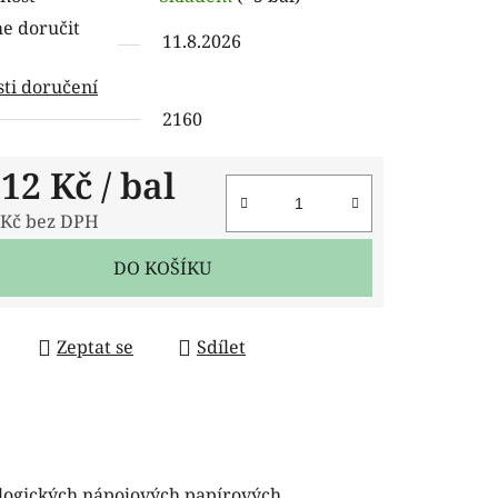
tu
 doručit
11.8.2026
ti doručení
2160
ček.
,12 Kč
/ bal
 Kč bez DPH
 cena:
DO KOŠÍKU
Zeptat se
Sdílet
logických nápojových papírových