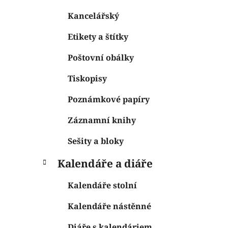
Kancelářský
Etikety a štítky
Poštovní obálky
Tiskopisy
Poznámkové papíry
Záznamní knihy
Sešity a bloky
Kalendáře a diáře
Kalendáře stolní
Kalendáře nástěnné
Diáře s kalendáriem