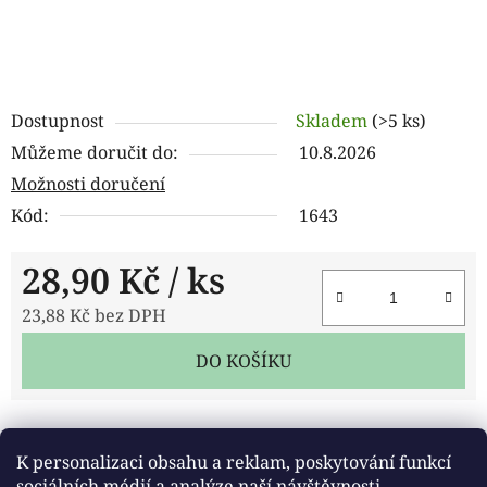
Dostupnost
Skladem
(>5 ks)
Můžeme doručit do:
10.8.2026
Možnosti doručení
Kód:
1643
28,90 Kč
/ ks
23,88 Kč bez DPH
Měrná cena:
DO KOŠÍKU
Tisk
Zeptat se
Sdílet
K personalizaci obsahu a reklam, poskytování funkcí
sociálních médií a analýze naší návštěvnosti