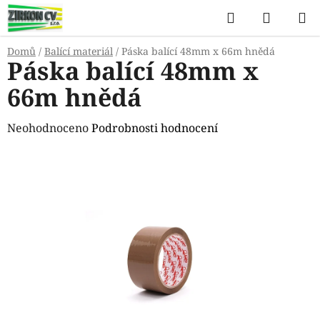
Přejít
Hledat
NÁKUP
na
KOŠÍK
obsah
Domů
/
Balící materiál
/
Páska balící 48mm x 66m hnědá
Páska balící 48mm x
66m hnědá
Průměrné
Neohodnoceno
Podrobnosti hodnocení
hodnocení
produktu
je
0,0
z
5
hvězdiček.