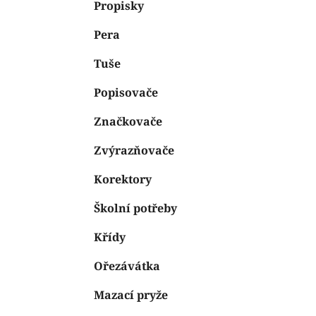
n
Propisky
e
n
Pera
í
p
Tuše
a
n
Popisovače
e
Značkovače
l
Zvýrazňovače
Korektory
Školní potřeby
Křídy
Ořezávátka
Mazací pryže