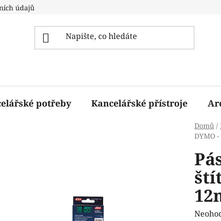
ních údajů
elářské potřeby
Kancelářské přístroje
Ar
Domů
/
DYMO -
Pá
št
12
Průmě
Neoho