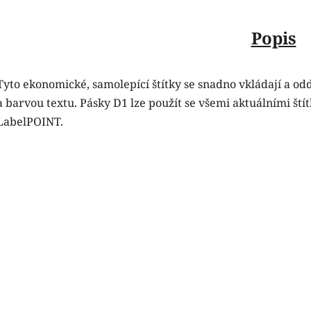
Popis
Tyto ekonomické, samolepící štítky se snadno vkládají a od
a barvou textu. Pásky D1 lze použít se všemi aktuálními š
LabelPOINT.