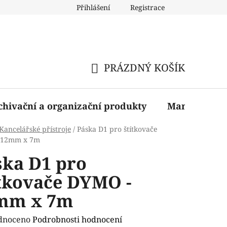
Přihlášení
Registrace
PRÁZDNÝ KOŠÍK
NÁKUPNÍ
KOŠÍK
chivační a organizační produkty
Manažerské 
Kancelářské přístroje
/
Páska D1 pro štítkovače
 12mm x 7m
ska D1 pro
ítkovače DYMO -
mm x 7m
rné
dnoceno
Podrobnosti hodnocení