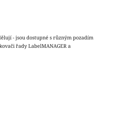
dělují - jsou dostupné s různým pozadím
títkovači řady LabelMANAGER a