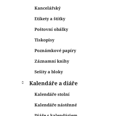
Kancelářský
Etikety a štítky
Poštovní obálky
Tiskopisy
Poznámkové papíry
Záznamní knihy
Sešity a bloky
Kalendáře a diáře
Kalendáře stolní
Kalendáře nástěnné
Diáře s kalendáriem