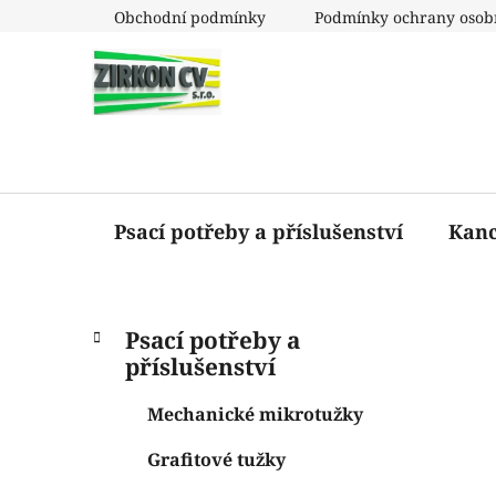
Přejít
Obchodní podmínky
Podmínky ochrany osob
na
obsah
Psací potřeby a příslušenství
Kanc
P
K
Přeskočit
Psací potřeby a
a
o
kategorie
příslušenství
t
s
e
t
Mechanické mikrotužky
g
r
o
Grafitové tužky
a
r
i