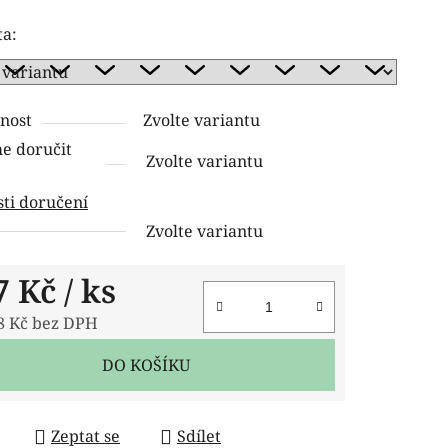
ení
ta:
tu
nost
Zvolte variantu
 doručit
Zvolte variantu
ček.
ti doručení
Zvolte variantu
7 Kč
/ ks
8 Kč bez DPH
 cena:
DO KOŠÍKU
Zeptat se
Sdílet