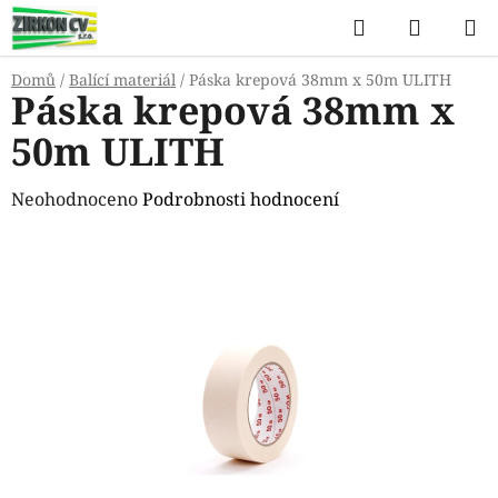
Přejít
Hledat
NÁKUP
na
KOŠÍK
obsah
Domů
/
Balící materiál
/
Páska krepová 38mm x 50m ULITH
Páska krepová 38mm x
50m ULITH
Průměrné
Neohodnoceno
Podrobnosti hodnocení
hodnocení
produktu
je
0,0
z
5
hvězdiček.