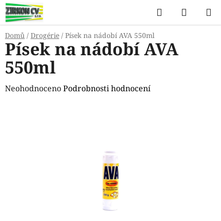
Přejít
Hledat
NÁKUP
na
KOŠÍK
obsah
Domů
/
Drogérie
/
Písek na nádobí AVA 550ml
Písek na nádobí AVA
550ml
Průměrné
Neohodnoceno
Podrobnosti hodnocení
hodnocení
produktu
je
0,0
z
5
hvězdiček.