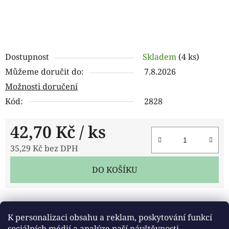
Dostupnost
Skladem
(4 ks)
Můžeme doručit do:
7.8.2026
Možnosti doručení
Kód:
2828
42,70 Kč
/ ks
35,29 Kč bez DPH
Měrná cena:
DO KOŠÍKU
Tisk
Zeptat se
Sdílet
K personalizaci obsahu a reklam, poskytování funkcí
sociálních médií a analýze naší návštěvnosti