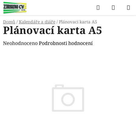
Přejít
Hledat
NÁKUP
na
KOŠÍK
obsah
Domů
/
Kalendáře a diáře
/
Plánovací karta A5
Plánovací karta A5
Průměrné
Neohodnoceno
Podrobnosti hodnocení
hodnocení
produktu
je
0,0
z
5
hvězdiček.