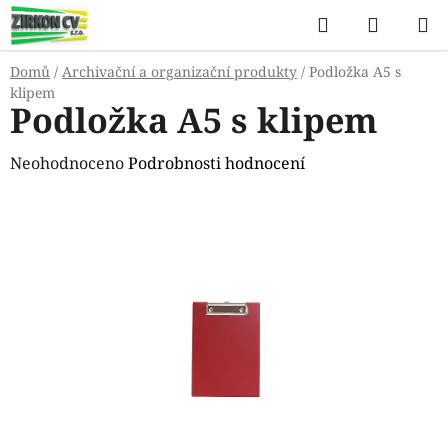
Přejít
Hledat
NÁKUP
na
KOŠÍK
obsah
Domů
/
Archivační a organizační produkty
/
Podložka A5 s
klipem
Podložka A5 s klipem
Průměrné
Neohodnoceno
Podrobnosti hodnocení
hodnocení
produktu
je
0,0
z
5
hvězdiček.