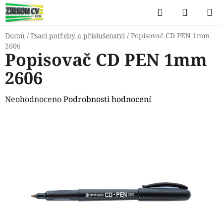
Přejít
Hledat
NÁKUP
na
KOŠÍK
obsah
Domů
/
Psací potřeby a příslušenství
/
Popisovač CD PEN 1mm
2606
Popisovač CD PEN 1mm
2606
Průměrné
Neohodnoceno
Podrobnosti hodnocení
hodnocení
produktu
je
0,0
z
5
hvězdiček.