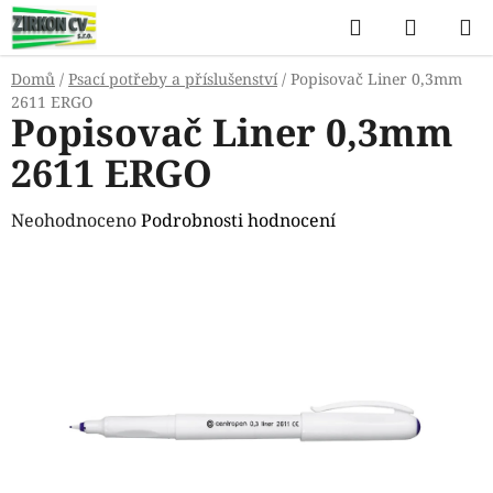
Přejít
Hledat
NÁKUP
na
KOŠÍK
obsah
Domů
/
Psací potřeby a příslušenství
/
Popisovač Liner 0,3mm
2611 ERGO
Popisovač Liner 0,3mm
2611 ERGO
Průměrné
Neohodnoceno
Podrobnosti hodnocení
hodnocení
produktu
je
0,0
z
5
hvězdiček.