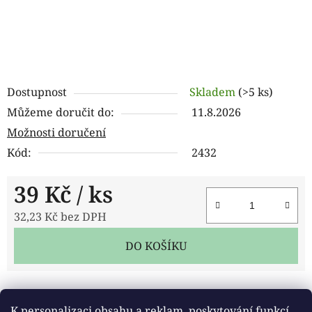
Dostupnost
Skladem
(>5 ks)
Můžeme doručit do:
11.8.2026
Možnosti doručení
Kód:
2432
39 Kč
/ ks
32,23 Kč bez DPH
Měrná cena:
DO KOŠÍKU
Tisk
Zeptat se
Sdílet
K personalizaci obsahu a reklam, poskytování funkcí