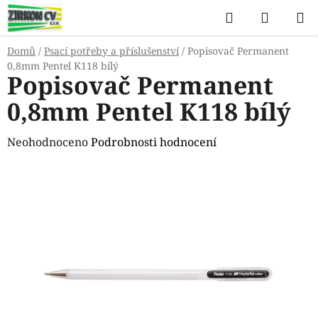
Přejít
Hledat
NÁKUP
na
KOŠÍK
obsah
Domů
/
Psací potřeby a příslušenství
/
Popisovač Permanent
0,8mm Pentel K118 bílý
Popisovač Permanent
0,8mm Pentel K118 bílý
Průměrné
Neohodnoceno
Podrobnosti hodnocení
hodnocení
produktu
je
0,0
z
5
hvězdiček.