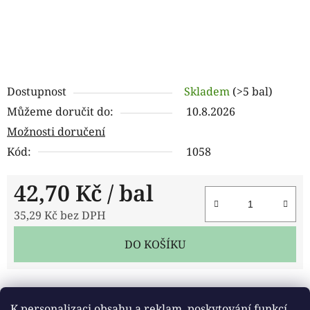
Dostupnost
Skladem
(>5 bal)
Můžeme doručit do:
10.8.2026
Možnosti doručení
Kód:
1058
42,70 Kč
/ bal
35,29 Kč bez DPH
Měrná cena:
DO KOŠÍKU
Tisk
Zeptat se
Sdílet
K personalizaci obsahu a reklam, poskytování funkcí