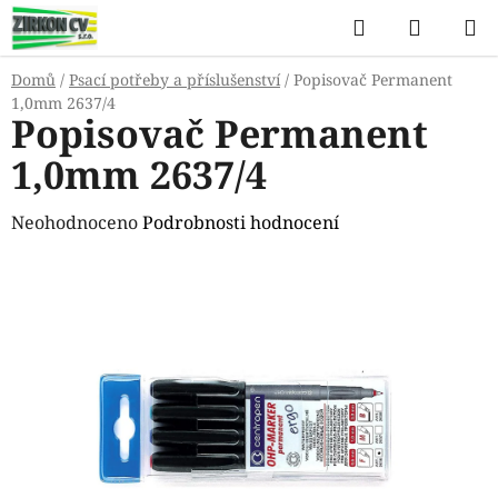
Přejít
Hledat
NÁKUP
na
KOŠÍK
obsah
Domů
/
Psací potřeby a příslušenství
/
Popisovač Permanent
1,0mm 2637/4
Popisovač Permanent
1,0mm 2637/4
Průměrné
Neohodnoceno
Podrobnosti hodnocení
hodnocení
produktu
je
0,0
z
5
hvězdiček.