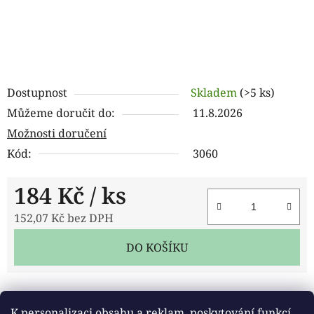
Dostupnost
Skladem
(>5 ks)
Můžeme doručit do:
11.8.2026
Možnosti doručení
Kód:
3060
184 Kč
/ ks
152,07 Kč bez DPH
Měrná cena:
DO KOŠÍKU
Tisk
Zeptat se
Sdílet
K personalizaci obsahu a reklam, poskytování funkcí