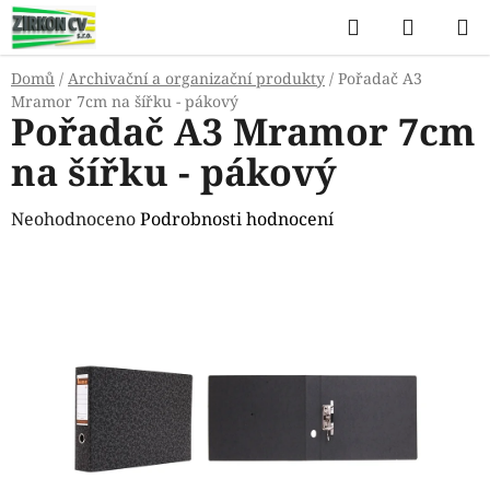
Přejít
Hledat
NÁKUP
na
KOŠÍK
obsah
Domů
/
Archivační a organizační produkty
/
Pořadač A3
Mramor 7cm na šířku - pákový
Pořadač A3 Mramor 7cm
na šířku - pákový
Průměrné
Neohodnoceno
Podrobnosti hodnocení
hodnocení
produktu
je
0,0
z
5
hvězdiček.