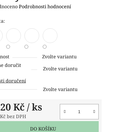
rné
dnoceno
Podrobnosti hodnocení
ení
ta:
tu
nost
Zvolte variantu
ček.
 doručit
Zvolte variantu
ti doručení
Zvolte variantu
,20 Kč
/ ks
 Kč bez DPH
 cena:
DO KOŠÍKU