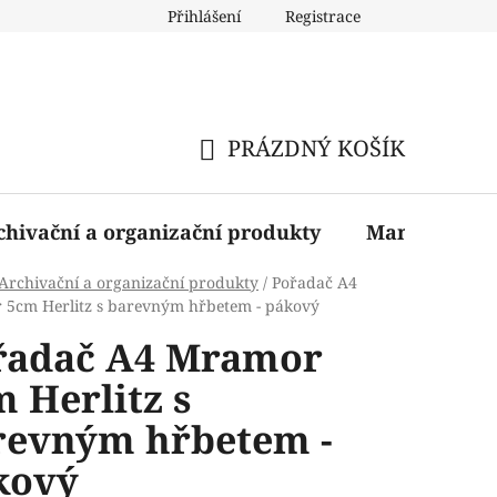
Přihlášení
Registrace
PRÁZDNÝ KOŠÍK
NÁKUPNÍ
KOŠÍK
chivační a organizační produkty
Manažerské 
Archivační a organizační produkty
/
Pořadač A4
5cm Herlitz s barevným hřbetem - pákový
řadač A4 Mramor
 Herlitz s
revným hřbetem -
kový