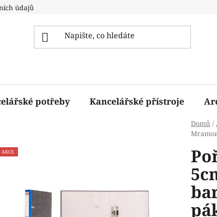
ních údajů
elářské potřeby
Kancelářské přístroje
Ar
Domů
/
Mramor 
Po
AKCE
5cm
ba
pá