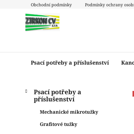
Přejít
Obchodní podmínky
Podmínky ochrany osob
na
obsah
Psací potřeby a příslušenství
Kanc
P
K
Přeskočit
Psací potřeby a
a
o
kategorie
příslušenství
t
s
e
t
Mechanické mikrotužky
g
r
o
Grafitové tužky
a
r
i