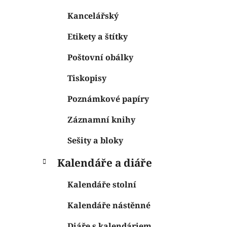
Kancelářský
Etikety a štítky
Poštovní obálky
Tiskopisy
Poznámkové papíry
Záznamní knihy
Sešity a bloky
Kalendáře a diáře
Kalendáře stolní
Kalendáře nástěnné
Diáře s kalendáriem