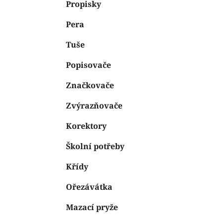
n
Propisky
e
n
Pera
í
p
Tuše
a
n
Popisovače
e
Značkovače
l
Zvýrazňovače
Korektory
Školní potřeby
Křídy
Ořezávátka
Mazací pryže