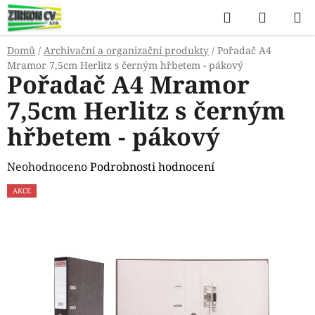
Přejít
Hledat
NÁKUP
na
KOŠÍK
obsah
Domů
/
Archivační a organizační produkty
/
Pořadač A4
Mramor 7,5cm Herlitz s černým hřbetem - pákový
Pořadač A4 Mramor
7,5cm Herlitz s černým
hřbetem - pákový
Průměrné
Neohodnoceno
Podrobnosti hodnocení
hodnocení
AKCE
produktu
je
0,0
z
5
hvězdiček.