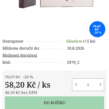
78,67
KČ
–26 %
Dostupnost
Skladem
(>5 ks)
Můžeme doručit do:
10.8.2026
Možnosti doručení
Kód:
2979_C
78,67 Kč
–26 %
58,20 Kč
/ ks
48,10 Kč bez DPH
Měrná cena:
DO KOŠÍKU