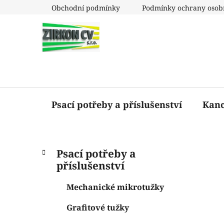
Přejít
Obchodní podmínky
Podmínky ochrany osob
na
obsah
Psací potřeby a příslušenství
Kanc
P
K
Přeskočit
Psací potřeby a
a
o
kategorie
příslušenství
t
s
e
t
Mechanické mikrotužky
g
r
o
Grafitové tužky
a
r
i