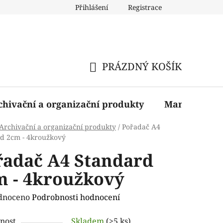
Přihlášení
Registrace
PRÁZDNÝ KOŠÍK
NÁKUPNÍ
KOŠÍK
chivační a organizační produkty
Manažerské 
Archivační a organizační produkty
/
Pořadač A4
d 2cm - 4kroužkový
řadač A4 Standard
m - 4kroužkový
rné
dnoceno
Podrobnosti hodnocení
ení
nost
Skladem
(>5 ks)