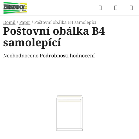
Přejít
Hledat
NÁKUP
na
KOŠÍK
obsah
Domů
/
Papír
/
Poštovní obálka B4 samolepící
Poštovní obálka B4
samolepící
Průměrné
Neohodnoceno
Podrobnosti hodnocení
hodnocení
produktu
je
0,0
z
5
hvězdiček.