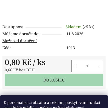
Dostupnost
Skladem
(>5 ks)
Můžeme doručit do:
11.8.2026
Možnosti doručení
Kód:
1013
0,80 Kč
/ ks
0,66 Kč bez DPH
Měrná cena:
DO KOŠÍKU
Tisk
Zeptat se
Sdílet
K personalizaci obsahu a reklam, poskytování funkcí
sociálních médií a analýze naší návštěvnosti