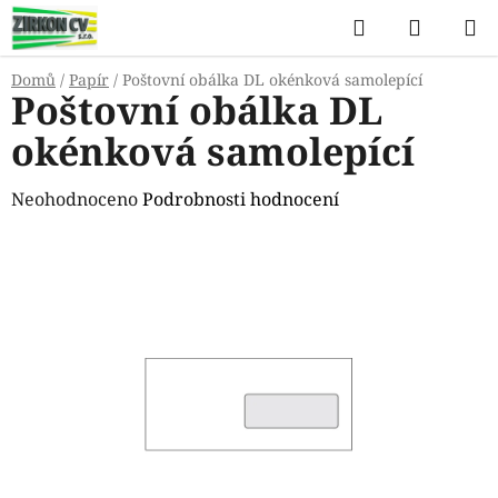
Přejít
Hledat
NÁKUP
na
KOŠÍK
obsah
Domů
/
Papír
/
Poštovní obálka DL okénková samolepící
Poštovní obálka DL
okénková samolepící
Průměrné
Neohodnoceno
Podrobnosti hodnocení
hodnocení
produktu
je
0,0
z
5
hvězdiček.