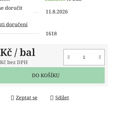
tu
 doručit
11.8.2026
ti doručení
1618
ček.
 Kč
/ bal
 Kč bez DPH
 cena:
DO KOŠÍKU
Zeptat se
Sdílet