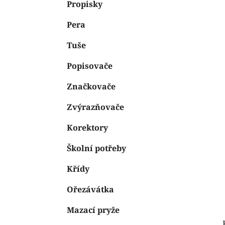
n
Propisky
e
n
Pera
í
p
Tuše
a
n
Popisovače
e
Značkovače
l
Zvýrazňovače
Korektory
Školní potřeby
Křídy
Ořezávátka
Mazací pryže