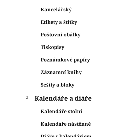
Kancelářský
Etikety a štítky
Poštovní obálky
Tiskopisy
Poznámkové papíry
Záznamní knihy
Sešity a bloky
Kalendáře a diáře
Kalendáře stolní
Kalendáře nástěnné
Diáře s kalendáriem