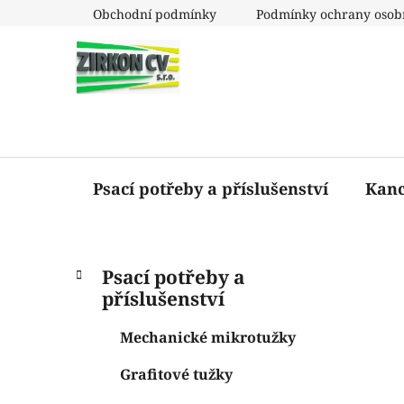
Přejít
Obchodní podmínky
Podmínky ochrany osob
na
obsah
Psací potřeby a příslušenství
Kanc
P
K
Přeskočit
Psací potřeby a
a
o
kategorie
příslušenství
t
s
e
t
Mechanické mikrotužky
g
r
o
Grafitové tužky
a
r
i