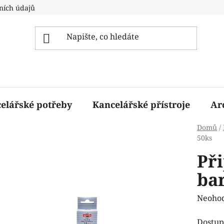
ních údajů
elářské potřeby
Kancelářské přístroje
Ar
Domů
/
50ks
Př
bar
Průmě
Neoho
hodnoc
Dostup