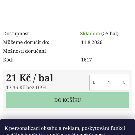
Dostupnost
Skladem
(>5 bal)
Můžeme doručit do:
11.8.2026
Možnosti doručení
Kód:
1617
21 Kč
/ bal
17,36 Kč bez DPH
Měrná cena:
DO KOŠÍKU
Tisk
Zeptat se
Sdílet
K personalizaci obsahu a reklam, poskytování funkcí
sociálních médií a analýze naší návštěvnosti