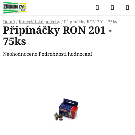
Přejít
Hledat
NÁKUP
na
KOŠÍK
obsah
Domů
/
Kancelářské potřeby
/
Připínáčky RON 201 - 75ks
Připínáčky RON 201 -
75ks
Průměrné
Neohodnoceno
Podrobnosti hodnocení
hodnocení
produktu
je
0,0
z
5
hvězdiček.