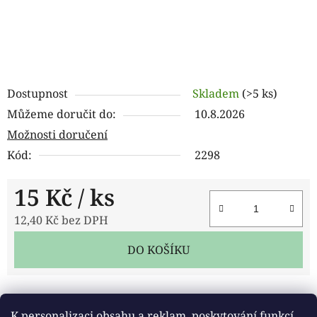
Dostupnost
Skladem
(>5 ks)
Můžeme doručit do:
10.8.2026
Možnosti doručení
Kód:
2298
15 Kč
/ ks
12,40 Kč bez DPH
Měrná cena:
DO KOŠÍKU
Tisk
Zeptat se
Sdílet
K personalizaci obsahu a reklam, poskytování funkcí