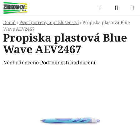
Přejít
Hledat
NÁKUP
na
KOŠÍK
obsah
Domů
/
Psací potřeby a příslušenství
/
Propiska plastová Blue
Wave AEV2467
Propiska plastová Blue
Wave AEV2467
Průměrné
Neohodnoceno
Podrobnosti hodnocení
hodnocení
produktu
je
0,0
z
5
hvězdiček.