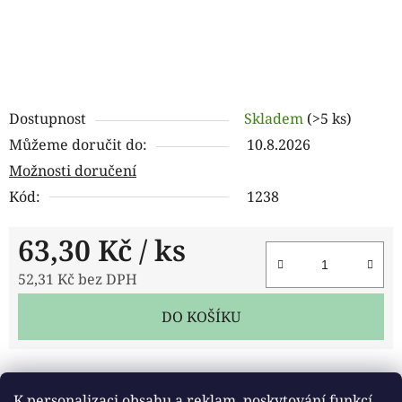
Dostupnost
Skladem
(>5 ks)
Můžeme doručit do:
10.8.2026
Možnosti doručení
Kód:
1238
63,30 Kč
/ ks
52,31 Kč bez DPH
Měrná cena:
DO KOŠÍKU
Tisk
Zeptat se
Sdílet
K personalizaci obsahu a reklam, poskytování funkcí