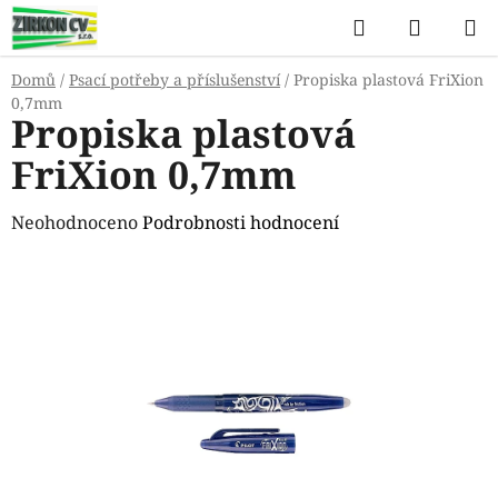
Přejít
Hledat
NÁKUP
na
KOŠÍK
obsah
Domů
/
Psací potřeby a příslušenství
/
Propiska plastová FriXion
0,7mm
Propiska plastová
FriXion 0,7mm
Průměrné
Neohodnoceno
Podrobnosti hodnocení
hodnocení
produktu
je
0,0
z
5
hvězdiček.