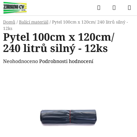
Přejít
Hledat
NÁKUP
na
KOŠÍK
obsah
Domů
/
Balící materiál
/
Pytel 100cm x 120cm/ 240 litrů silný -
12ks
Pytel 100cm x 120cm/
240 litrů silný - 12ks
Průměrné
Neohodnoceno
Podrobnosti hodnocení
hodnocení
produktu
je
0,0
z
5
hvězdiček.