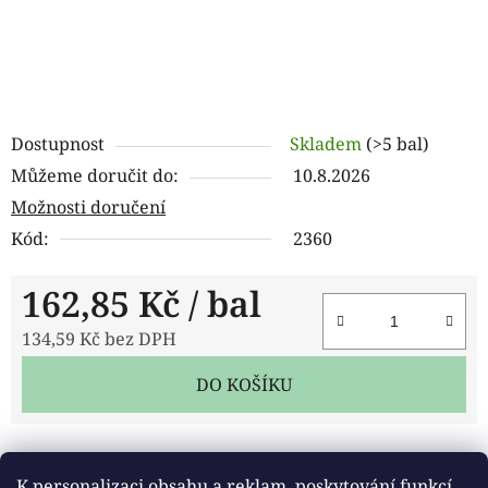
Dostupnost
Skladem
(>5 bal)
Můžeme doručit do:
10.8.2026
Možnosti doručení
Kód:
2360
162,85 Kč
/ bal
134,59 Kč bez DPH
Měrná cena:
DO KOŠÍKU
Tisk
Zeptat se
Sdílet
K personalizaci obsahu a reklam, poskytování funkcí