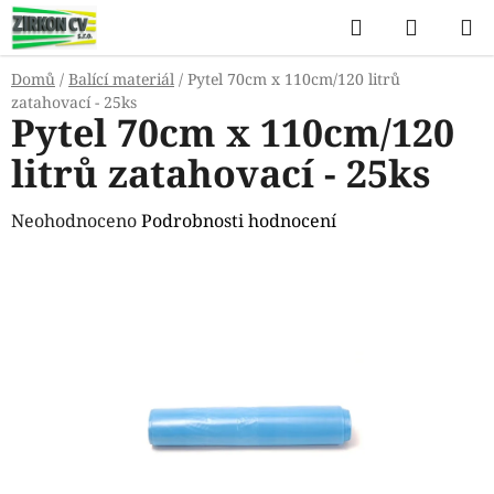
Přejít
Hledat
NÁKUP
na
KOŠÍK
obsah
Domů
/
Balící materiál
/
Pytel 70cm x 110cm/120 litrů
zatahovací - 25ks
Pytel 70cm x 110cm/120
litrů zatahovací - 25ks
Průměrné
Neohodnoceno
Podrobnosti hodnocení
hodnocení
produktu
je
0,0
z
5
hvězdiček.