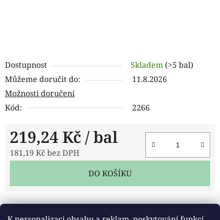
Dostupnost
Skladem
(>5 bal)
Můžeme doručit do:
11.8.2026
Možnosti doručení
Kód:
2266
219,24 Kč
/ bal
181,19 Kč bez DPH
Měrná cena:
DO KOŠÍKU
Tisk
Zeptat se
Sdílet
K personalizaci obsahu a reklam, poskytování funkcí