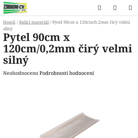
Přejít
Hledat
NÁKUP
na
KOŠÍK
obsah
Domů
/
Balící materiál
/
Pytel 90cm x 120cm/0,2mm čirý velmi
silný
Pytel 90cm x
120cm/0,2mm čirý velmi
silný
Průměrné
Neohodnoceno
Podrobnosti hodnocení
hodnocení
produktu
je
0,0
z
5
hvězdiček.