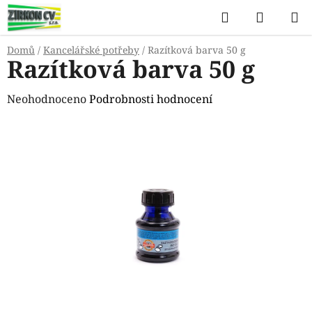
Přejít
Hledat
NÁKUP
na
KOŠÍK
obsah
Domů
/
Kancelářské potřeby
/
Razítková barva 50 g
Razítková barva 50 g
Průměrné
Neohodnoceno
Podrobnosti hodnocení
hodnocení
produktu
je
0,0
z
5
hvězdiček.