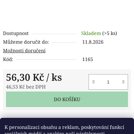
Dostupnost
Skladem
(>5 ks)
Můžeme doručit do:
11.8.2026
Možnosti doručení
Kód:
1165
56,30 Kč
/ ks
46,53 Kč bez DPH
Měrná cena:
DO KOŠÍKU
Tisk
Zeptat se
Sdílet
K personalizaci obsahu a reklam, poskytování funkcí
sociálních médií a analýze naší návštěvnosti