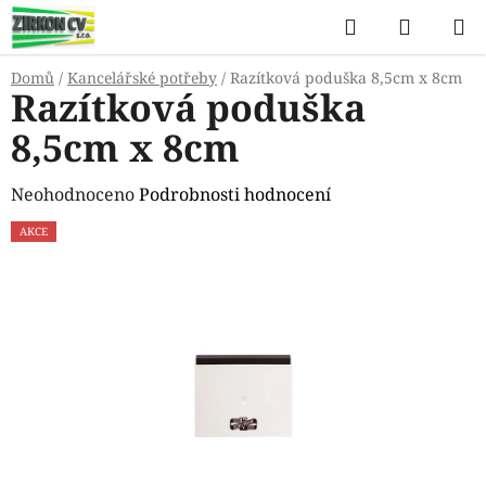
Přejít
Hledat
NÁKUP
na
KOŠÍK
obsah
Domů
/
Kancelářské potřeby
/
Razítková poduška 8,5cm x 8cm
Razítková poduška
8,5cm x 8cm
Průměrné
Neohodnoceno
Podrobnosti hodnocení
hodnocení
AKCE
produktu
je
0,0
z
5
hvězdiček.