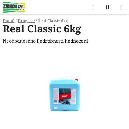
Přejít
Hledat
NÁKUP
na
KOŠÍK
obsah
Domů
/
Drogérie
/
Real Classic 6kg
Real Classic 6kg
Průměrné
Neohodnoceno
Podrobnosti hodnocení
hodnocení
produktu
je
0,0
z
5
hvězdiček.