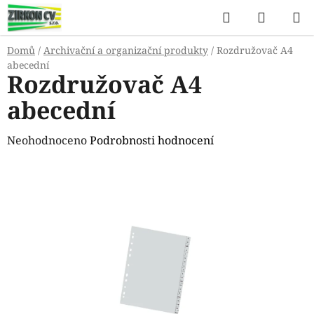
Přejít
Hledat
NÁKUP
na
KOŠÍK
obsah
Domů
/
Archivační a organizační produkty
/
Rozdružovač A4
abecední
Rozdružovač A4
abecední
Průměrné
Neohodnoceno
Podrobnosti hodnocení
hodnocení
produktu
je
0,0
z
5
hvězdiček.