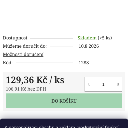
Dostupnost
Skladem
(>5 ks)
Můžeme doručit do:
10.8.2026
Možnosti doručení
Kód:
1288
129,36 Kč
/ ks
106,91 Kč bez DPH
Měrná cena:
DO KOŠÍKU
Tisk
Zeptat se
Sdílet
K personalizaci obsahu a reklam, poskytování funkcí