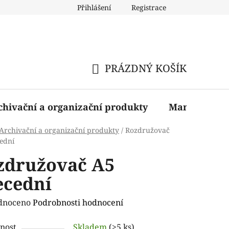
Přihlášení
Registrace
PRÁZDNÝ KOŠÍK
NÁKUPNÍ
KOŠÍK
chivační a organizační produkty
Manažerské 
Archivační a organizační produkty
/
Rozdružovač
ední
združovač A5
ecední
rné
dnoceno
Podrobnosti hodnocení
ení
nost
Skladem
(>5 ks)