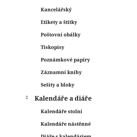
Kancelářský
Etikety a štítky
Poštovní obálky
Tiskopisy
Poznámkové papíry
Záznamní knihy
Sešity a bloky
Kalendáře a diáře
Kalendáře stolní
Kalendáře nástěnné
Diáře s kalendáriem