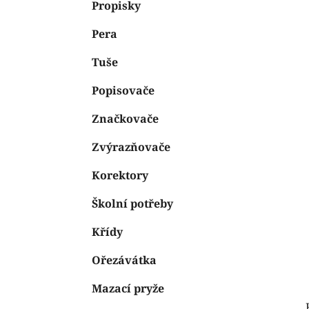
n
Propisky
e
n
Pera
í
p
Tuše
a
n
Popisovače
e
Značkovače
l
Zvýrazňovače
Korektory
Školní potřeby
Křídy
Ořezávátka
Mazací pryže