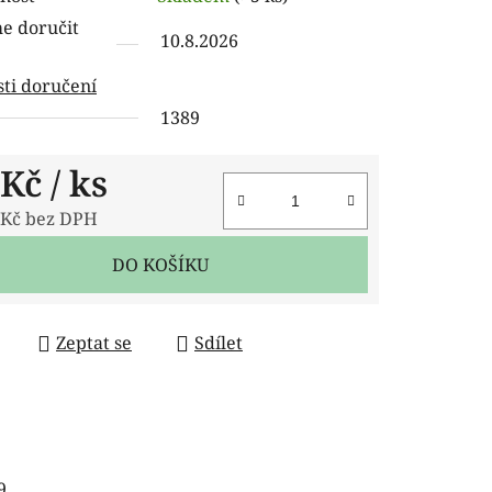
tu
 doručit
10.8.2026
ti doručení
1389
ček.
 Kč
/ ks
 Kč bez DPH
 cena:
DO KOŠÍKU
Zeptat se
Sdílet
9