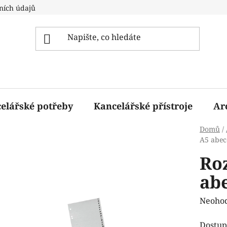
ních údajů
elářské potřeby
Kancelářské přístroje
Ar
Domů
/
A5 abec
Ro
ab
Průmě
Neoho
hodnoc
Dostup