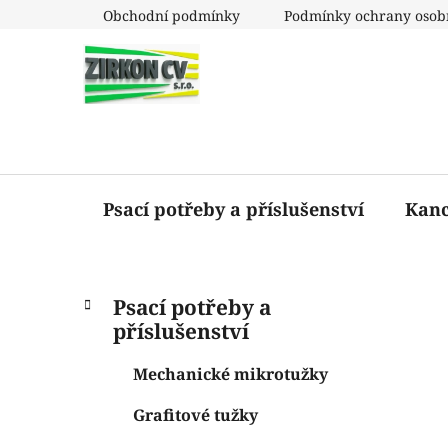
Přejít
Obchodní podmínky
Podmínky ochrany osob
na
obsah
Psací potřeby a příslušenství
Kanc
P
K
Přeskočit
Psací potřeby a
a
o
kategorie
příslušenství
t
s
e
t
Mechanické mikrotužky
g
r
o
Grafitové tužky
a
r
i