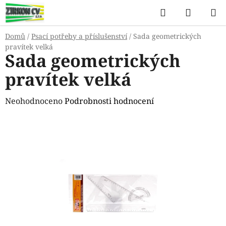
Přejít
Hledat
NÁKUP
na
KOŠÍK
obsah
Domů
/
Psací potřeby a příslušenství
/
Sada geometrických
pravítek velká
Sada geometrických
pravítek velká
Průměrné
Neohodnoceno
Podrobnosti hodnocení
hodnocení
produktu
je
0,0
z
5
hvězdiček.