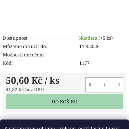
Dostupnost
Skladem
(>5 ks)
Můžeme doručit do:
11.8.2026
Možnosti doručení
Kód:
1177
50,60 Kč
/ ks
41,82 Kč bez DPH
Měrná cena:
DO KOŠÍKU
Tisk
Zeptat se
Sdílet
K personalizaci obsahu a reklam, poskytování funkcí