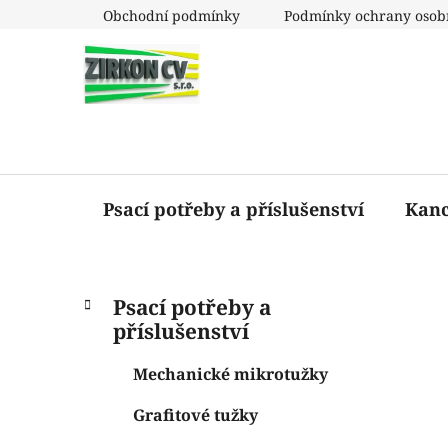
Přejít
Obchodní podmínky
Podmínky ochrany osob
na
obsah
Psací potřeby a příslušenství
Kanc
P
K
Přeskočit
Psací potřeby a
a
o
kategorie
příslušenství
t
s
e
t
Mechanické mikrotužky
g
r
o
Grafitové tužky
a
r
i