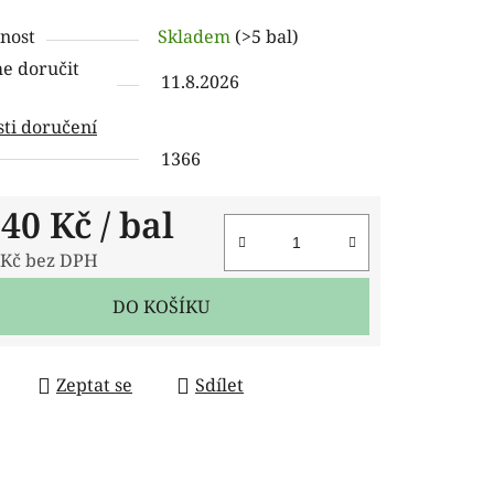
ení
nost
Skladem
(>5 bal)
tu
 doručit
11.8.2026
ti doručení
1366
ček.
,40 Kč
/ bal
 Kč bez DPH
 cena:
DO KOŠÍKU
Zeptat se
Sdílet