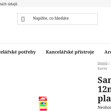
ních údajů
elářské potřeby
Kancelářské přístroje
Ar
Domů
/
barev
Sa
12
pla
Průmě
Neoho