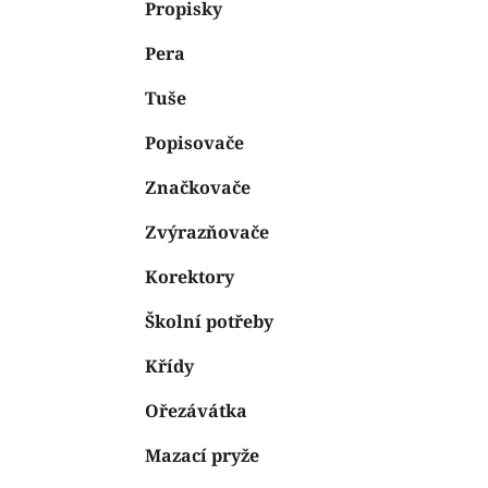
n
Propisky
e
n
Pera
í
p
Tuše
a
n
Popisovače
e
Značkovače
l
Zvýrazňovače
Korektory
Školní potřeby
Křídy
Ořezávátka
Mazací pryže