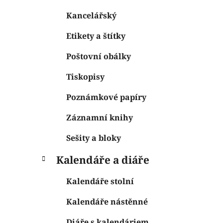
Kancelářský
Etikety a štítky
Poštovní obálky
Tiskopisy
Poznámkové papíry
Záznamní knihy
Sešity a bloky
Kalendáře a diáře
Kalendáře stolní
Kalendáře nástěnné
Diáře s kalendáriem