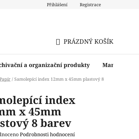
Přihlášení
Registrace
PRÁZDNÝ KOŠÍK
NÁKUPNÍ
KOŠÍK
chivační a organizační produkty
Manažerské 
Papír
/
Samolepící index 12mm x 45mm plastový 8
molepící index
mm x 45mm
stový 8 barev
rné
dnoceno
Podrobnosti hodnocení