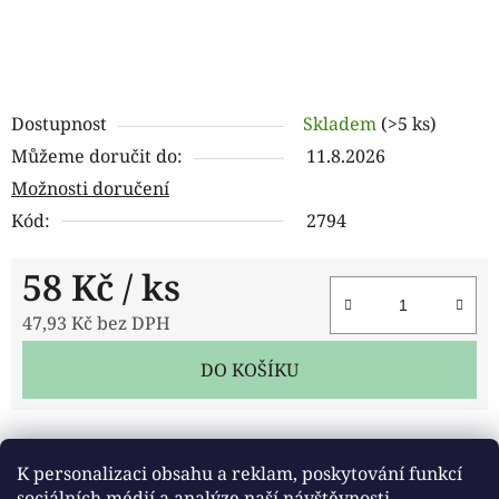
Dostupnost
Skladem
(>5 ks)
Můžeme doručit do:
11.8.2026
Možnosti doručení
Kód:
2794
58 Kč
/ ks
47,93 Kč bez DPH
Měrná cena:
DO KOŠÍKU
Tisk
Zeptat se
Sdílet
K personalizaci obsahu a reklam, poskytování funkcí
sociálních médií a analýze naší návštěvnosti