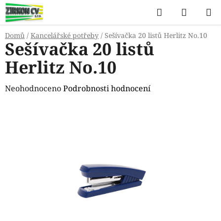
Přejít
Hledat
NÁKUP
na
KOŠÍK
obsah
Domů
/
Kancelářské potřeby
/
Sešívačka 20 listů Herlitz No.10
Sešívačka 20 listů
Herlitz No.10
Průměrné
Neohodnoceno
Podrobnosti hodnocení
hodnocení
produktu
je
0,0
z
5
hvězdiček.