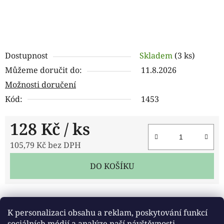
Dostupnost
Skladem
(3 ks)
Můžeme doručit do:
11.8.2026
Možnosti doručení
Kód:
1453
128 Kč
/ ks
105,79 Kč bez DPH
Měrná cena:
DO KOŠÍKU
Tisk
Zeptat se
Sdílet
K personalizaci obsahu a reklam, poskytování funkcí
sociálních médií a analýze naší návštěvnosti