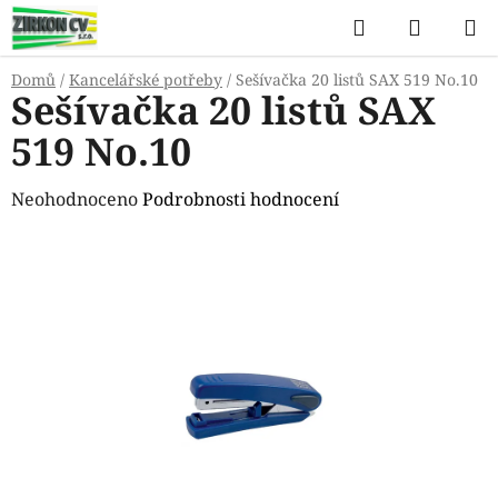
Přejít
Hledat
NÁKUP
na
KOŠÍK
obsah
Domů
/
Kancelářské potřeby
/
Sešívačka 20 listů SAX 519 No.10
Sešívačka 20 listů SAX
519 No.10
Průměrné
Neohodnoceno
Podrobnosti hodnocení
hodnocení
produktu
je
0,0
z
5
hvězdiček.