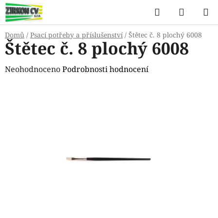
Přejít
Hledat
NÁKUP
na
KOŠÍK
obsah
Domů
/
Psací potřeby a příslušenství
/
Štětec č. 8 plochý 6008
Štětec č. 8 plochý 6008
Průměrné
Neohodnoceno
Podrobnosti hodnocení
hodnocení
produktu
je
0,0
z
5
hvězdiček.