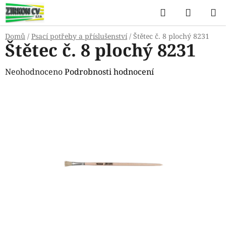
Přejít
Hledat
NÁKUP
na
KOŠÍK
obsah
Domů
/
Psací potřeby a příslušenství
/
Štětec č. 8 plochý 8231
Štětec č. 8 plochý 8231
Průměrné
Neohodnoceno
Podrobnosti hodnocení
hodnocení
produktu
je
0,0
z
5
hvězdiček.