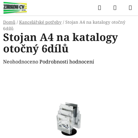
Přejít
Hledat
NÁKUP
na
KOŠÍK
obsah
Domů
/
Kancelářské potřeby
/
Stojan A4 na katalogy otočný
6dílů
Stojan A4 na katalogy
otočný 6dílů
Průměrné
Neohodnoceno
Podrobnosti hodnocení
hodnocení
produktu
je
0,0
z
5
hvězdiček.