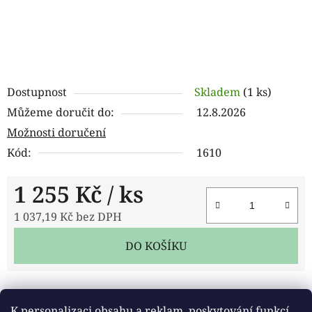
Dostupnost
Skladem
(1 ks)
Můžeme doručit do:
12.8.2026
Možnosti doručení
Kód:
1610
1 255 Kč
/ ks
1 037,19 Kč bez DPH
Měrná cena:
DO KOŠÍKU
Tisk
Zeptat se
Sdílet
K personalizaci obsahu a reklam, poskytování funkcí