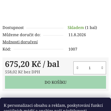
Dostupnost
Skladem
(1 bal)
Můžeme doručit do:
11.8.2026
Možnosti doručení
Kód:
1007
675,20 Kč
/ bal
558,02 Kč bez DPH
Měrná cena:
DO KOŠÍKU
Tisk
Zeptat se
Sdílet
K personalizaci obsahu a reklam, poskytování funkcí
sociálních médií a analýze naší návštěvnosti