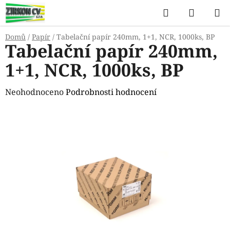
Přejít
Hledat
NÁKUP
na
KOŠÍK
obsah
Domů
/
Papír
/
Tabelační papír 240mm, 1+1, NCR, 1000ks, BP
Tabelační papír 240mm,
1+1, NCR, 1000ks, BP
Průměrné
Neohodnoceno
Podrobnosti hodnocení
hodnocení
produktu
je
0,0
z
5
hvězdiček.