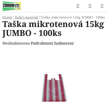
Přejít
Hledat
NÁKUP
na
KOŠÍK
obsah
Domů
/
Balící materiál
/
Taška mikrotenová 15kg JUMBO - 100ks
Taška mikrotenová 15kg
JUMBO - 100ks
Průměrné
Neohodnoceno
Podrobnosti hodnocení
hodnocení
produktu
je
0,0
z
5
hvězdiček.