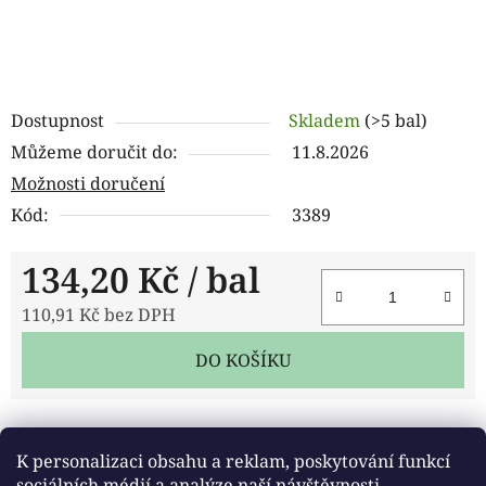
Dostupnost
Skladem
(>5 bal)
Můžeme doručit do:
11.8.2026
Možnosti doručení
Kód:
3389
134,20 Kč
/ bal
110,91 Kč bez DPH
Měrná cena:
DO KOŠÍKU
Tisk
Zeptat se
Sdílet
K personalizaci obsahu a reklam, poskytování funkcí
sociálních médií a analýze naší návštěvnosti