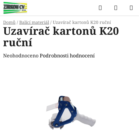
Přejít
Hledat
NÁKUP
na
KOŠÍK
obsah
Domů
/
Balící materiál
/
Uzavírač kartonů K20 ruční
Uzavírač kartonů K20
ruční
Průměrné
Neohodnoceno
Podrobnosti hodnocení
hodnocení
produktu
je
0,0
z
5
hvězdiček.