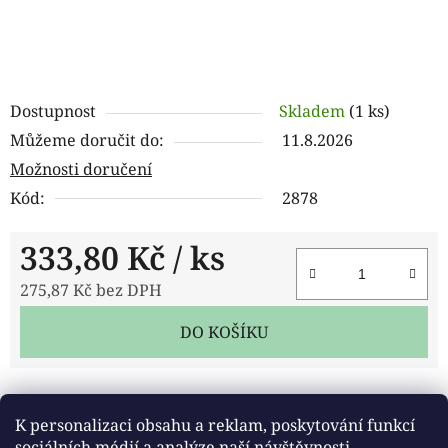
Dostupnost
Skladem
(1 ks)
Můžeme doručit do:
11.8.2026
Možnosti doručení
Kód:
2878
333,80 Kč
/ ks
275,87 Kč bez DPH
Měrná cena:
DO KOŠÍKU
Tisk
Zeptat se
Sdílet
K personalizaci obsahu a reklam, poskytování funkcí
sociálních médií a analýze naší návštěvnosti