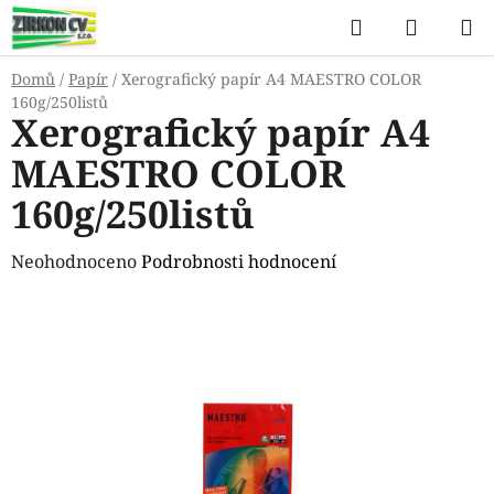
Přejít
Hledat
NÁKUP
na
KOŠÍK
obsah
Domů
/
Papír
/
Xerografický papír A4 MAESTRO COLOR
160g/250listů
Xerografický papír A4
MAESTRO COLOR
160g/250listů
Průměrné
Neohodnoceno
Podrobnosti hodnocení
hodnocení
produktu
je
0,0
z
5
hvězdiček.