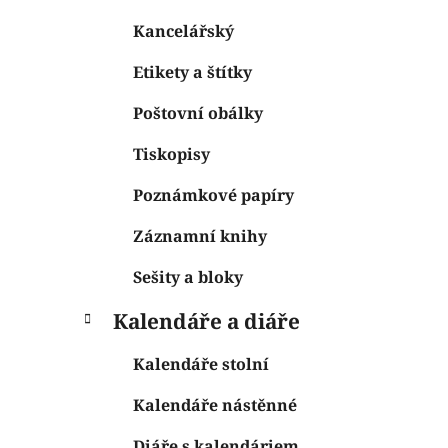
Kancelářský
Etikety a štítky
Poštovní obálky
Tiskopisy
Poznámkové papíry
Záznamní knihy
Sešity a bloky
Kalendáře a diáře
Kalendáře stolní
Kalendáře nástěnné
Diáře s kalendáriem