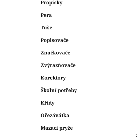
n
Propisky
e
n
Pera
í
p
Tuše
a
n
Popisovače
e
Značkovače
l
Zvýrazňovače
Korektory
Školní potřeby
Křídy
Ořezávátka
Mazací pryže