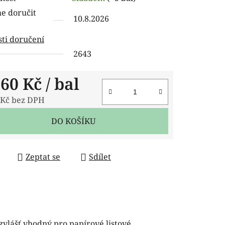
tu
 doručit
10.8.2026
ti doručení
2643
ček.
,60 Kč
/ bal
 Kč bez DPH
 cena:
DO KOŠÍKU
Zeptat se
Sdílet
zvlášť vhodný pro papírové listové