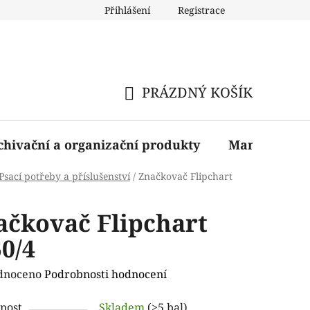
Přihlášení
Registrace
PRÁZDNÝ KOŠÍK
NÁKUPNÍ
KOŠÍK
chivační a organizační produkty
Manažerské 
Psací potřeby a příslušenství
/
Značkovač Flipchart
ačkovač Flipchart
0/4
rné
dnoceno
Podrobnosti hodnocení
ení
nost
Skladem
(>5 bal)