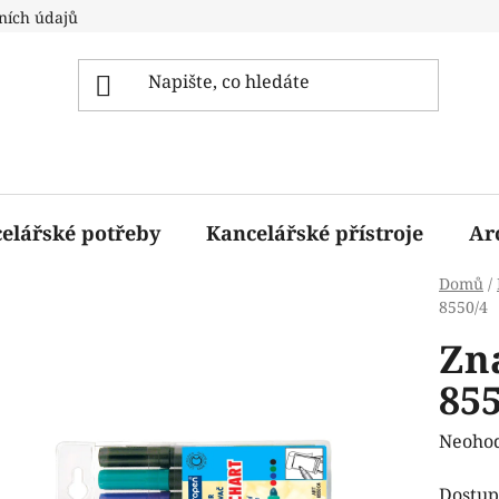
ních údajů
elářské potřeby
Kancelářské přístroje
Ar
Domů
/
8550/4
Zn
855
Průmě
Neoho
hodnoc
Dostup