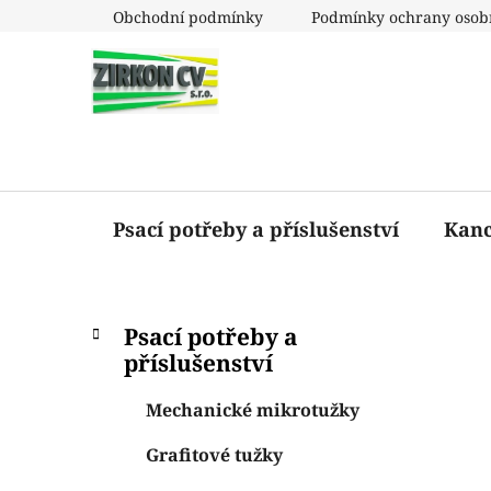
Přejít
Obchodní podmínky
Podmínky ochrany osob
na
obsah
Psací potřeby a příslušenství
Kanc
P
K
Přeskočit
Psací potřeby a
a
o
kategorie
příslušenství
t
s
e
t
Mechanické mikrotužky
g
r
o
Grafitové tužky
a
r
i