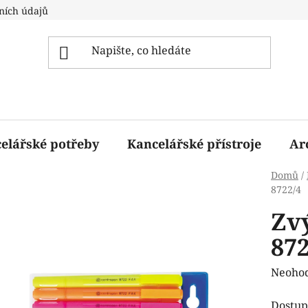
ních údajů
elářské potřeby
Kancelářské přístroje
Ar
Domů
/
8722/4
Zv
872
Průmě
Neoho
hodnoc
Dostup