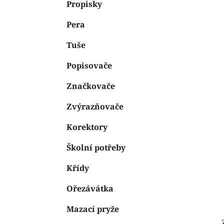
n
Propisky
e
n
Pera
í
p
Tuše
a
n
Popisovače
e
Značkovače
l
Zvýrazňovače
Korektory
Školní potřeby
Křídy
Ořezávátka
Mazací pryže