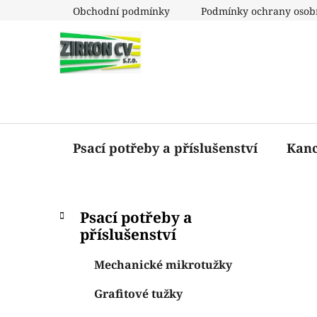
Přejít
Obchodní podmínky
Podmínky ochrany osob
na
obsah
Psací potřeby a příslušenství
Kanc
P
K
Přeskočit
Psací potřeby a
a
o
kategorie
příslušenství
t
s
e
t
Mechanické mikrotužky
g
r
o
Grafitové tužky
a
r
i