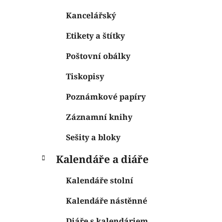
Kancelářský
Etikety a štítky
Poštovní obálky
Tiskopisy
Poznámkové papíry
Záznamní knihy
Sešity a bloky
Kalendáře a diáře
Kalendáře stolní
Kalendáře nástěnné
Diáře s kalendáriem