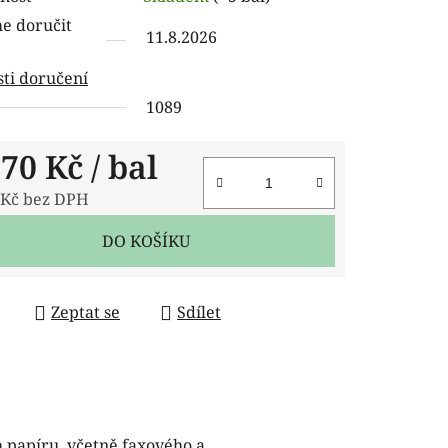
tu
 doručit
11.8.2026
ti doručení
1089
ček.
,70 Kč
/ bal
 Kč bez DPH
 cena:
DO KOŠÍKU
Zeptat se
Sdílet
 papíru, včetně faxového a