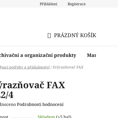
Přihlášení
Registrace
PRÁZDNÝ KOŠÍK
NÁKUPNÍ
KOŠÍK
chivační a organizační produkty
Manažerské 
Psací potřeby a příslušenství
/
Zvýrazňovač FAX
ýrazňovač FAX
2/4
rné
dnoceno
Podrobnosti hodnocení
ení
nost
Skladem
(>5 bal)